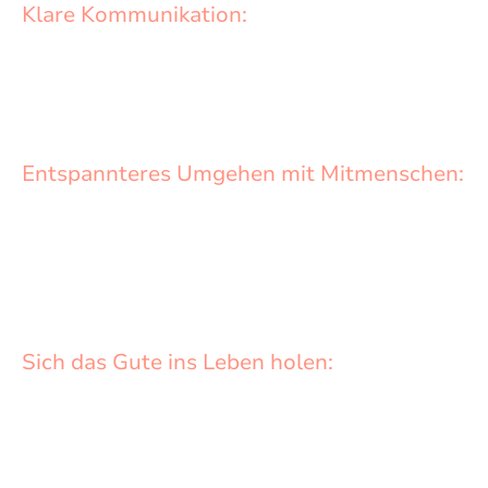
Klare Kommunikation:
Durch das Nutzen klarer Kommunikation vermeiden die Kinder
und Jugendlichen einen großen Teil von Konflikten und kommen
zielstrebiger durchs Leben.
Entspannteres Umgehen mit Mitmenschen:
Die Kinder und Jugendlichen werden sich gegenseitig mehr
Respekt und Akzeptanz zeigen. Dies führt zu einem allgemein
höheren Wohlbefinden und mehr Entspannung im Alltag.
Sich das Gute ins Leben holen:
Die Kinder lernen, dass sie selbst entscheiden und dafür
verantwortlich sind, sich die guten Dinge ins Leben zu holen und
Mobbing keine Chance zu geben!