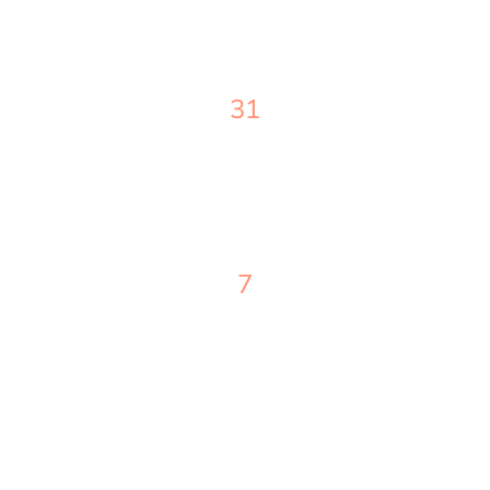
31
Kurse und Workshops unterrichtet
7
Schulklassen/Kitas unterrichtet