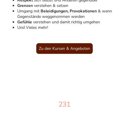
Respekt
sich selbst und Anderen gegenüber
Grenzen
verstehen & setzen
Umgang mit
Beleidigungen, Provokationen
& wenn
Gegenstände weggenommen werden
Gefühle
verstehen und damit richtig umgehen
Und Vieles mehr!
Zu den Kursen & Angeboten
231
Kinder, Jugendliche & Erwachsene
gestärkt